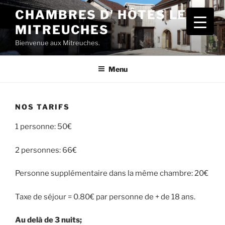
Aller
CHAMBRES D' HÔTES LES
au
MITREUCHES
contenu
principal
Bienvenue aux Mitreuches.
Menu
NOS TARIFS
1 personne: 50€
2 personnes: 66€
Personne supplémentaire dans la même chambre: 20€
Taxe de séjour = 0.80€ par personne de + de 18 ans.
Au delà de 3 nuits;