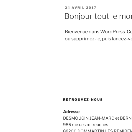
PUBLIÉ
24 AVRIL 2017
LE
Bonjour tout le mo
Bienvenue dans WordPress. Ceci
ou supprimez-le, puis lancez-vo
RETROUVEZ-NOUS
Adresse
DESMOUGIN JEAN-MARC et BER
986 rue des mitreuches
88200 DOMMARTIN LES REMIR