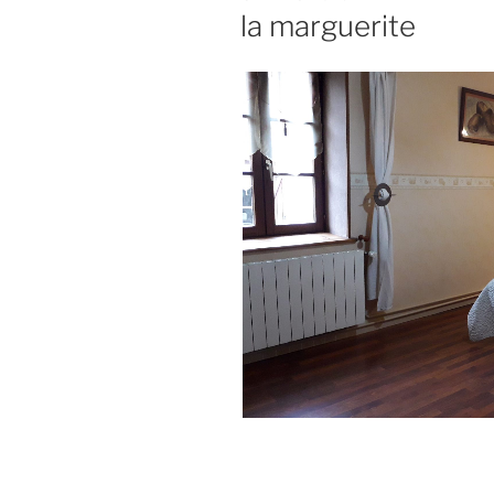
LE
la marguerite