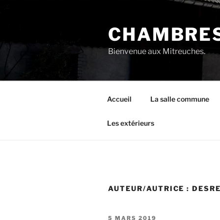
Aller
au
CHAMBRES
contenu
principal
Bienvenue aux Mitreuches.
Accueil
La salle commune
Les extérieurs
AUTEUR/AUTRICE :
DESR
PUBLIÉ
5 MARS 2019