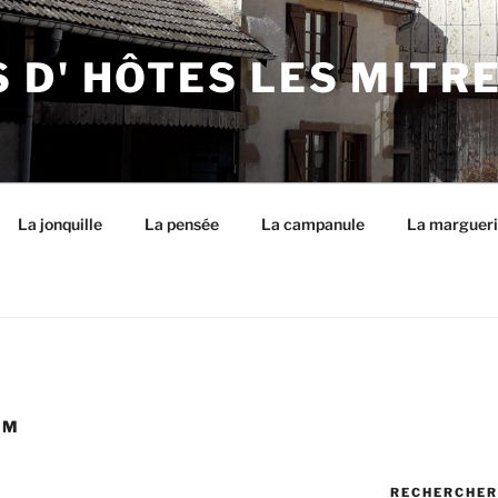
 D' HÔTES LES MITR
La jonquille
La pensée
La campanule
La margueri
EM
RECHERCHER